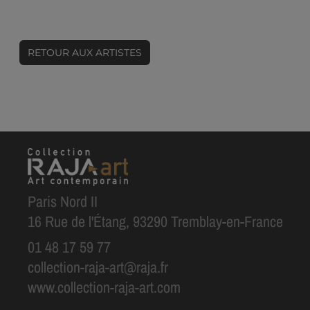
RETOUR AUX ARTISTES
Paris Nord II
16 Rue de l'Étang, 93290 Tremblay-en-France
01 48 17 59 77
collection-raja-art@raja.fr
www.collection-raja-art.com