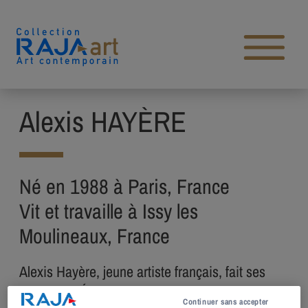
Aller au contenu
Open main menu
Alexis HAYÈRE
Né en 1988 à Paris, France
Vit et travaille à Issy les
Moulineaux, France
Alexis Hayère, jeune artiste français, fait ses
études à L‘École nationale supérieure d’art de
Continuer sans accepter