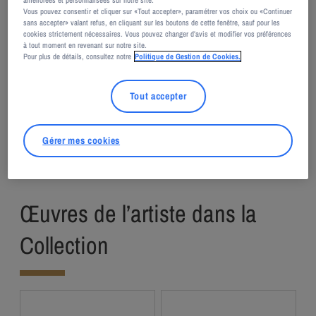
techniques et matériaux sur différents supports.
Vous pouvez consentir et cliquer sur «Tout accepter», paramétrer vos choix ou «Continuer
sans accepter» valant refus, en cliquant sur les boutons de cette fenêtre, sauf pour les
Renommé pour ses peintures en 3D composées
cookies strictement nécessaires. Vous pouvez changer d’avis et modifier vos préférences
d’une superposition d’objets trouvés marouflés
à tout moment en revenant sur notre site.
Pour plus de détails, consultez notre
Politique de Gestion de Cookies.
sur toile et de peinture, il apporte une énergie
électrique, un style très particulier et un effet
Tout accepter
interrogatif aux scènes et aux scenarios de ses
créations.
Gérer mes cookies
Œuvres de l’artiste dans la
Collection