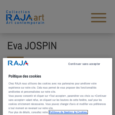
Aller au contenu
Open main menu
Eva JOSPIN
Continuer sans accepter
Née en 1975 à Paris, France
Politique des cookies
Vit et travaille à Paris, France
Chez RAJA nous utilisons des cookies avec nos partenaires pour améliorer votre
expérience sur notre site. Cela nous permet de vous proposer des fonctionnalités
améliorées et personnalisées sur notre site.
Vous pouvez consentir et cliquer sur «Tout accepter», paramétrer vos choix ou «Continuer
sans accepter» valant refus, en cliquant sur les boutons de cette fenêtre, sauf pour les
cookies strictement nécessaires. Vous pouvez changer d’avis et modifier vos préférences
Œuvres de l’artiste dans la
à tout moment en revenant sur notre site.
Pour plus de détails, consultez notre
Politique de Gestion de Cookies.