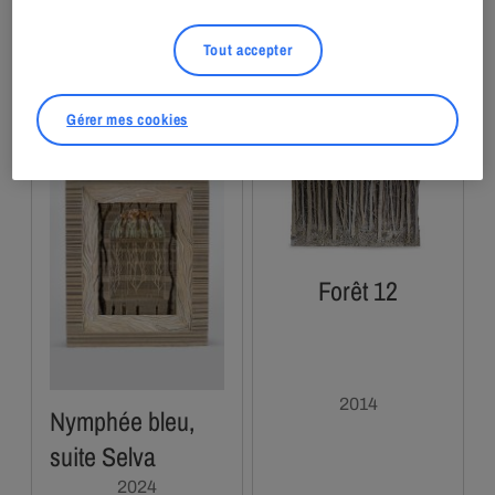
Collection
Tout accepter
Gérer mes cookies
Forêt 12
2014
Nymphée bleu,
suite Selva
2024