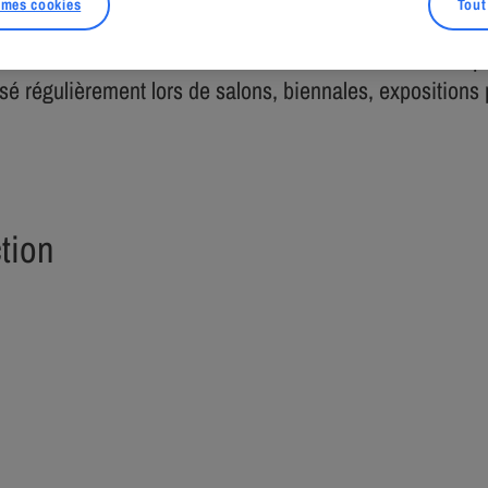
 mes cookies
Tout
ofesseur de composition et de dessin à l’Université d’Arc
iennale des Jeunes Créateurs de Paris. Il vit à Paris de
sé régulièrement lors de salons, biennales, expositions 
ction