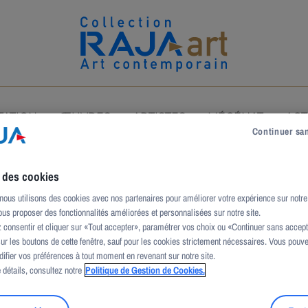
TATION
ŒUVRES
ARTISTES
MÉCÉNAT
ACT
Continuer sa
e des cookies
us utilisons des cookies avec nos partenaires pour améliorer votre expérience sur notre 
us proposer des fonctionnalités améliorées et personnalisées sur notre site.
consentir et cliquer sur «Tout accepter», paramétrer vos choix ou «Continuer sans accepte
sur les boutons de cette fenêtre, sauf pour les cookies strictement nécessaires. Vous pouv
difier vos préférences à tout moment en revenant sur notre site.
 détails, consultez notre
Politique de Gestion de Cookies.
stiques Roja Cristóbal, où il suit des cours de dessin, p