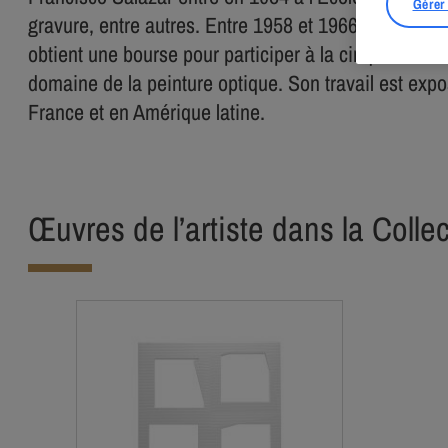
Gérer
gravure, entre autres. Entre 1958 et 1966, il est pr
obtient une bourse pour participer à la cinquième B
domaine de la peinture optique. Son travail est expo
France et en Amérique latine.
Œuvres de l’artiste dans la Colle