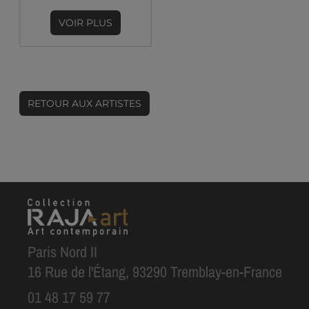
VOIR PLUS
RETOUR AUX ARTISTES
Paris Nord II
16 Rue de l'Étang, 93290 Tremblay-en-France
01 48 17 59 77