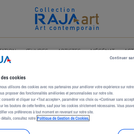
TATION
ŒUVRES
ARTISTES
MÉCÉNAT
ACT
Continuer sa
e des cookies
us utilisons des cookies avec nos partenaires pour améliorer votre expérience sur notre 
us proposer des fonctionnalités améliorées et personnalisées sur notre site.
consentir et cliquer sur «Tout accepter», paramétrer vos choix ou «Continuer sans accepte
sur les boutons de cette fenêtre, sauf pour les cookies strictement nécessaires. Vous pouv
difier vos préférences à tout moment en revenant sur notre site.
 détails, consultez notre
Politique de Gestion de Cookies.
Boston, Paul Wallach séjourne en résidence auprès du s