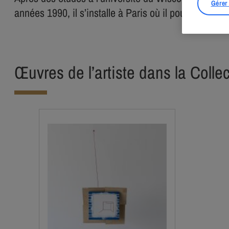
Gérer
années 1990, il s’installe à Paris où il poursuit le d
Œuvres de l’artiste dans la Colle