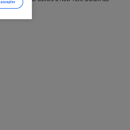
 accepter
lpture.