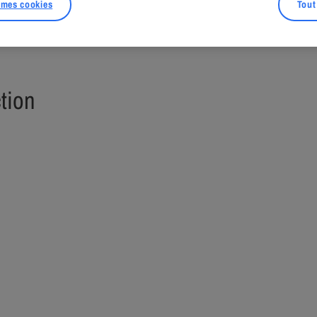
 mes cookies
Tout
éveloppement de sa très particulière conception de la scu
ction