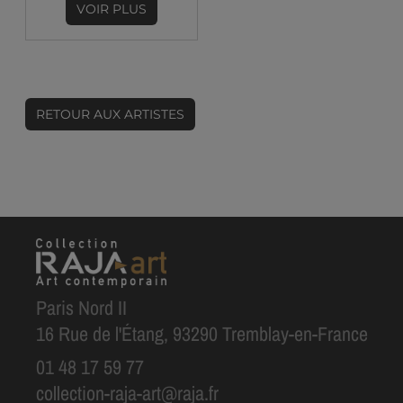
VOIR PLUS
RETOUR AUX ARTISTES
Paris Nord II
16 Rue de l'Étang, 93290 Tremblay-en-France
01 48 17 59 77
collection-raja-art@raja.fr