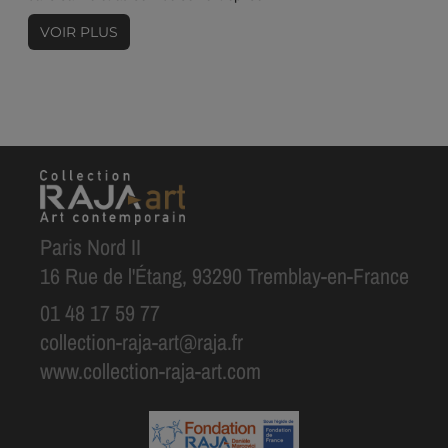
VOIR PLUS
Paris Nord II
16 Rue de l'Étang, 93290 Tremblay-en-France
01 48 17 59 77
collection-raja-art@raja.fr
www.collection-raja-art.com