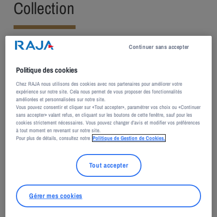
Collection
Continuer sans accepter
Politique des cookies
Chez RAJA nous utilisons des cookies avec nos partenaires pour améliorer votre
expérience sur notre site. Cela nous permet de vous proposer des fonctionnalités
améliorées et personnalisées sur notre site.
Vous pouvez consentir et cliquer sur «Tout accepter», paramétrer vos choix ou «Continuer
sans accepter» valant refus, en cliquant sur les boutons de cette fenêtre, sauf pour les
cookies strictement nécessaires. Vous pouvez changer d’avis et modifier vos préférences
à tout moment en revenant sur notre site.
Pour plus de détails, consultez notre
Politique de Gestion de Cookies.
ACTUALITÉ
PRÊT – « MÉDITERRANÉE, ODYSSÉES CONTEMPORAINES »
Tout accepter
– EXPOSITION COLLECTIVE – FONDATION VILLA DATRIS
La Collection RAJA est très heureuse de prêter l’œuvre "Souvenir"
Gérer mes cookies
de Thomas Lerooy à la Fondation Villa Datris, à l’occasion de
l’exposition "Méditerranée, Odyssées contemporaines".