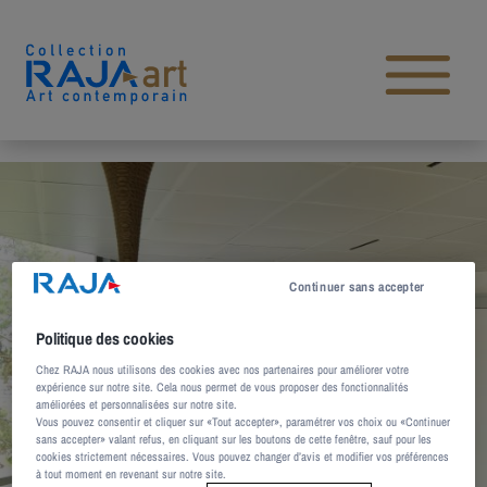
Aller au contenu
Open main menu
Continuer sans accepter
Politique des cookies
Chez RAJA nous utilisons des cookies avec nos partenaires pour améliorer votre
expérience sur notre site. Cela nous permet de vous proposer des fonctionnalités
améliorées et personnalisées sur notre site.
Vous pouvez consentir et cliquer sur «Tout accepter», paramétrer vos choix ou «Continuer
sans accepter» valant refus, en cliquant sur les boutons de cette fenêtre, sauf pour les
cookies strictement nécessaires. Vous pouvez changer d’avis et modifier vos préférences
à tout moment en revenant sur notre site.