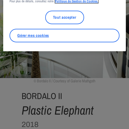
Pour plus de détails, consultez notre
Politique de Gestion de Cookies.
Tout accepter
Gérer mes cookies
Bordalo II / Courtesy of Galerie Mathgoth
BORDALO II
Plastic Elephant
2018