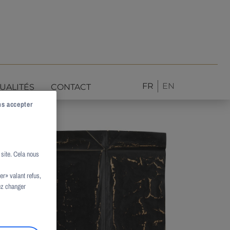
FR
EN
UALITÉS
CONTACT
ns accepter
site. Cela nous
r» valant refus,
ez changer