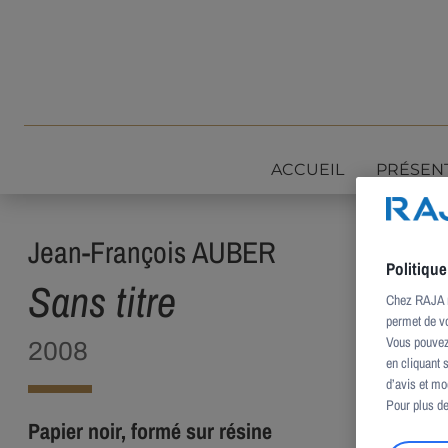
Aller au contenu
ACCUEIL
PRÉSEN
Jean-François AUBER
Politiqu
Sans titre
Chez RAJA no
permet de vo
Vous pouvez 
2008
en cliquant 
d’avis et mo
Pour plus de
Papier noir, formé sur résine