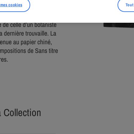
 mes cookies
Tout
tir de papier d’emballage
e de celle d’un botaniste
a dernière trouvaille. La
tenue au papier chiné,
ompositions de Sans titre
res.
a Collection