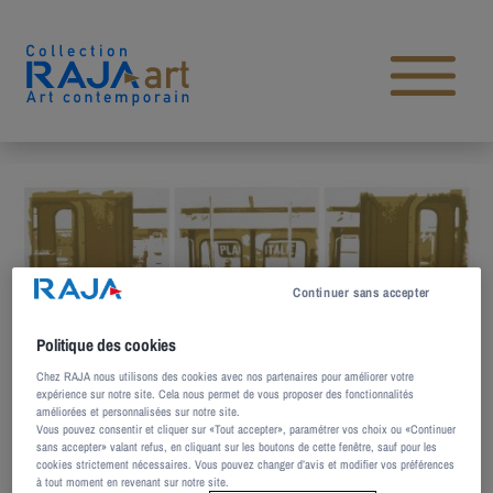
Aller au contenu
Open main menu
Continuer sans accepter
Politique des cookies
Chez RAJA nous utilisons des cookies avec nos partenaires pour améliorer votre
expérience sur notre site. Cela nous permet de vous proposer des fonctionnalités
améliorées et personnalisées sur notre site.
Vous pouvez consentir et cliquer sur «Tout accepter», paramétrer vos choix ou «Continuer
sans accepter» valant refus, en cliquant sur les boutons de cette fenêtre, sauf pour les
Pauline Fillioux
cookies strictement nécessaires. Vous pouvez changer d’avis et modifier vos préférences
à tout moment en revenant sur notre site.