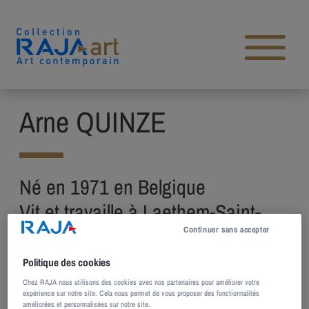
Aller au contenu
Open main menu
Arne QUINZE
Né en 1971 en Belgique
Vit et travaille à Laethem-Saint-
Martin, Belgique et à Shanghai,
Continuer sans accepter
Chine
Politique des cookies
Chez RAJA nous utilisons des cookies avec nos partenaires pour améliorer votre
Arne Quinze entame sa carrière dans les
expérience sur notre site. Cela nous permet de vous proposer des fonctionnalités
améliorées et personnalisées sur notre site.