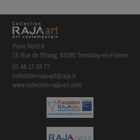
Paris Nord II
16 Rue de l'Étang, 93290 Tremblay-en-France
01 48 17 59 77
collection-raja-art@raja.fr
www.collection-raja-art.com