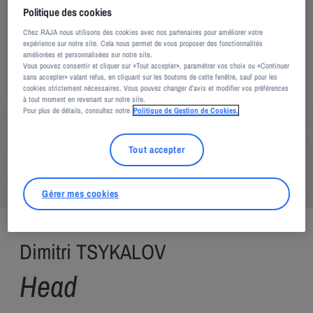
Politique des cookies
Chez RAJA nous utilisons des cookies avec nos partenaires pour améliorer votre
expérience sur notre site. Cela nous permet de vous proposer des fonctionnalités
améliorées et personnalisées sur notre site.
Vous pouvez consentir et cliquer sur «Tout accepter», paramétrer vos choix ou «Continuer
sans accepter» valant refus, en cliquant sur les boutons de cette fenêtre, sauf pour les
cookies strictement nécessaires. Vous pouvez changer d’avis et modifier vos préférences
à tout moment en revenant sur notre site.
Pour plus de détails, consultez notre
Politique de Gestion de Cookies.
Tout accepter
Gérer mes cookies
Adagp, Paris, 2026
Dimitri TSYKALOV
Head